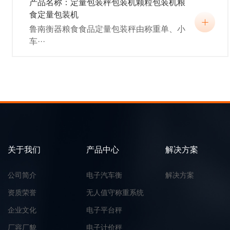
产品名称：定量包装秤包装机颗粒包装机粮
食定量包装机
鲁南衡器粮食食品定量包装秤由称重单、小
车···
关于我们
产品中心
解决方案
公司简介
电子汽车衡
解决方案
资质荣誉
无人值守称重系统
企业文化
电子平台秤
厂容厂貌
电子计价秤