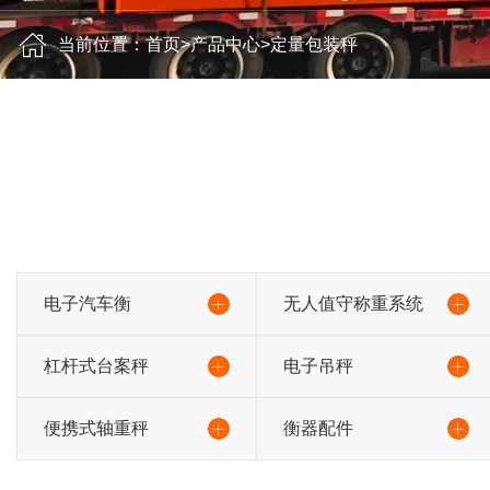
当前位置：
首页
>
产品中心
>
定量包装秤
电子汽车衡
无人值守称重系统
杠杆式台案秤
电子吊秤
便携式轴重秤
衡器配件