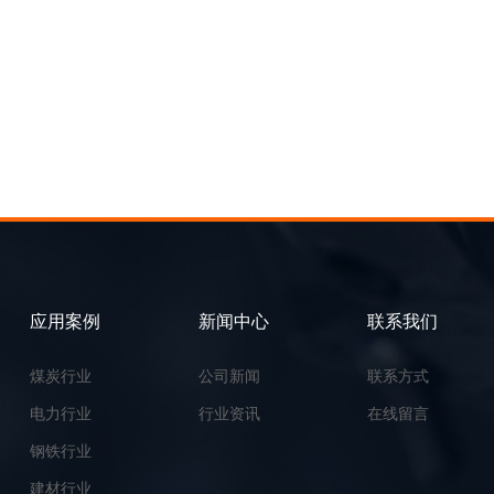
应用案例
新闻中心
联系我们
煤炭行业
公司新闻
联系方式
电力行业
行业资讯
在线留言
钢铁行业
建材行业