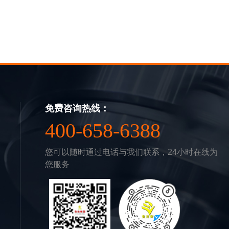
免费咨询热线：
400-658-6388
您可以随时通过电话与我们联系，24小时在线为
您服务