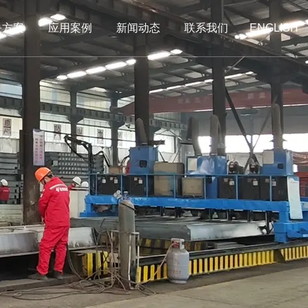
决方案
应用案例
新闻动态
联系我们
ENGLISH