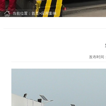
当前位置：
首页
>
应用案例
发布时间