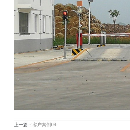
上一篇：
客户案例04