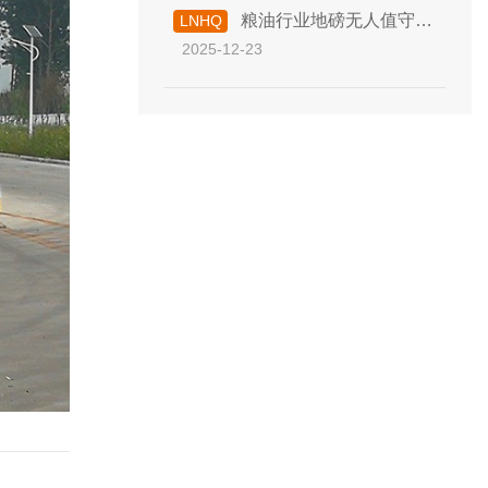
粮油行业地磅无人值守系
LNHQ
2025-12-23
统具有哪些功能？